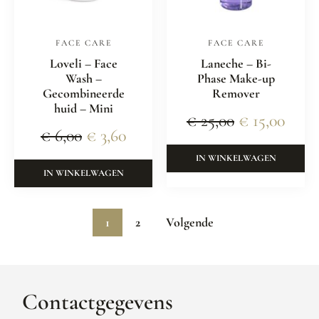
FACE CARE
FACE CARE
Loveli – Face
Laneche – Bi-
Wash –
Phase Make-up
Gecombineerde
Remover
huid – Mini
€
25,00
€
15,00
€
6,00
€
3,60
IN WINKELWAGEN
IN WINKELWAGEN
1
2
Volgende
Contactgegevens