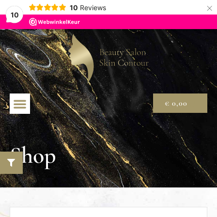
×
10
Reviews
10
€
0,00
Shop