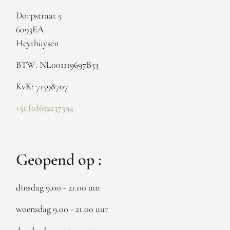
Dorpstraat 5
6093EA
Heythuysen
BTW: NL001119697B33
KvK: 71598707
+31 (0)652237394
Geopend op :
dinsdag 9.00 - 21.00 uur
woensdag 9.00 - 21.00 uur