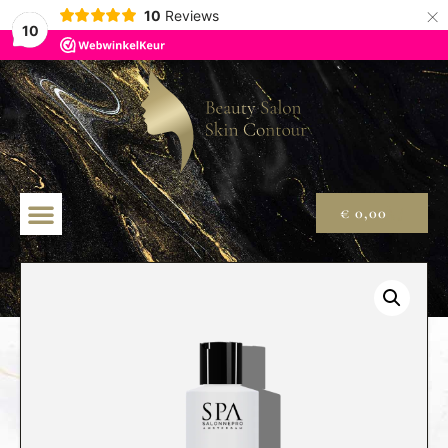
×
10
Reviews
10
€
0,00