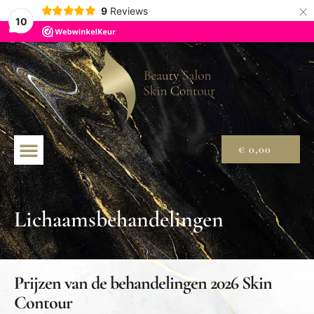
×
9
Reviews
10
€
0,00
Lichaamsbehandelingen
Prijzen van de behandelingen 2026 Skin
Contour