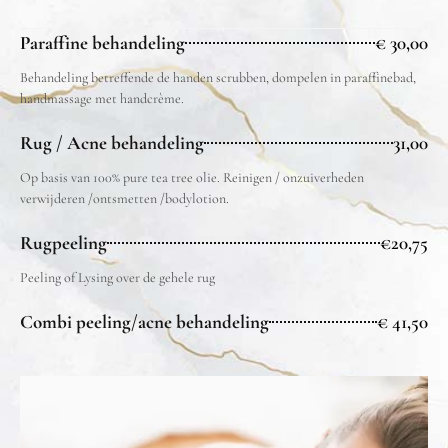
Paraffine behandeling
€ 30,00
Behandeling betreffende de handen scrubben, dompelen in paraffinebad,
handmassage met handcrème.
Rug / Acne behandeling
31,00
Op basis van 100% pure tea tree olie. Reinigen / onzuiverheden
verwijderen /ontsmetten /bodylotion.
Rugpeeling
€20,75
Peeling of Lysing over de gehele rug
Combi peeling/acne behandeling
€ 41,50