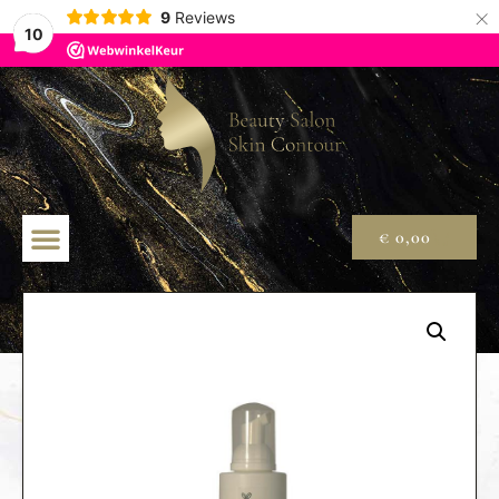
×
9
Reviews
10
€
0,00