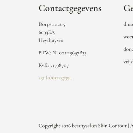
Contactgegevens
Ge
Dorpstraat 5
dins
6093EA
woen
Heythuysen
dond
BTW: NL001119697B33
vrij
KvK: 71598707
+31 (0)652237394
Copyright 2026 beautysalon Skin Contour | 