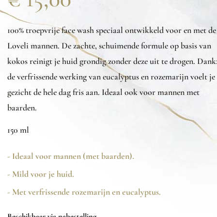
100%
troepvrije
f
ace
wash
speciaal ontwikkeld voor
en met de
Loveli
mannen. De zachte, schuimende formule op basis van
kokos reinigt je huid grondig zonder deze uit te drogen. Dank
de verfrissende werking van eucalyptus en rozemarijn voelt je
gezicht de hele dag fris aan.
Ideaal ook voor mannen met
baarden
.
150 ml
- Ideaal voor mannen (met baarden).
- Mild voor je huid.
- Met verfrissende rozemarijn en eucalyptus.
Beschikbaar via nabestelling