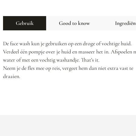
Gebruik
Good to know
Ingrediën
De face wash kun je gebruiken op een droge of vochtige huid.
Verdeel één pompje over je huid en masseer het in. Afspoelen 
water of met een vochtig washandje. That’s it.
Neem je de fles mee op reis, vergeet hem dan niet extra vast te
draaien.