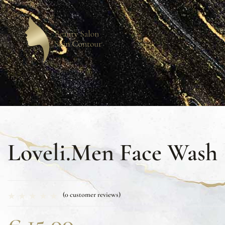
Loveli.men Face Wash
(
0
customer reviews)
€
15,00