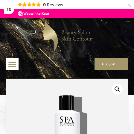
×
9
Reviews
10
€
0,00