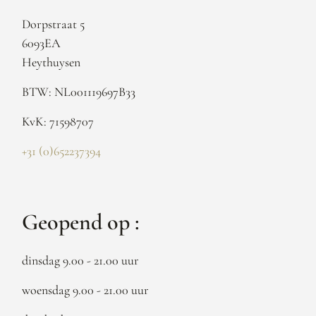
Dorpstraat 5
6093EA
Heythuysen
BTW: NL001119697B33
KvK: 71598707
+31 (0)652237394
Geopend op :
dinsdag 9.00 - 21.00 uur
woensdag 9.00 - 21.00 uur