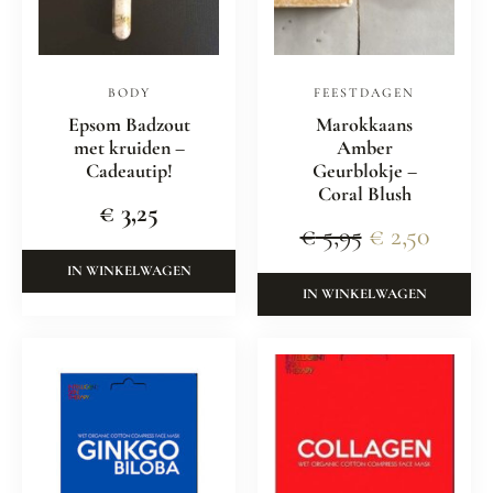
BODY
FEESTDAGEN
Epsom Badzout
Marokkaans
met kruiden –
Amber
Cadeautip!
Geurblokje –
Coral Blush
€
3,25
€
5,95
€
2,50
IN WINKELWAGEN
IN WINKELWAGEN