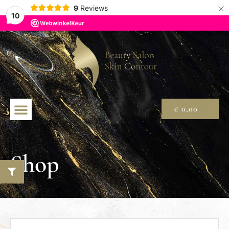
×
9
Reviews
10
€
0,00
Shop