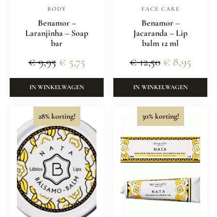
BODY
FACE CARE
Benamor –
Benamor –
Laranjinha – Soap
Jacaranda – Lip
bar
balm 12 ml
€
9,95
€
5,75
€
12,50
€
8,95
IN WINKELWAGEN
IN WINKELWAGEN
28% korting!
30% korting!