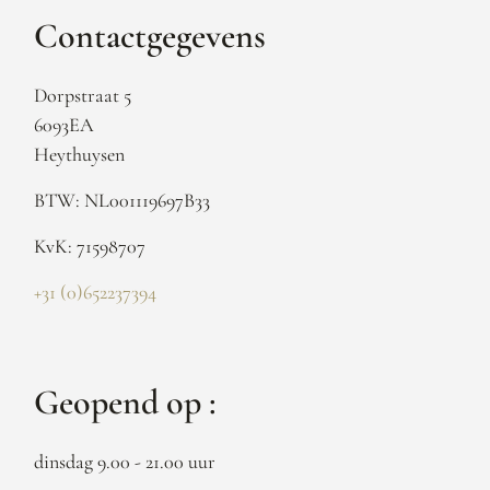
Contactgegevens
Dorpstraat 5
6093EA
Heythuysen
BTW: NL001119697B33
KvK: 71598707
+31 (0)652237394
Geopend op :
dinsdag 9.00 - 21.00 uur