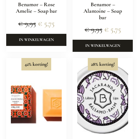
Benamor – Rose
Benamor –
Amelie – Soap bar
Alantoíne – Soap
bar
€
9,95
€
5,75
€
9,95
€
5,75
IN WINKELWAGEN
IN WINKELWAGEN
42% korting!
28% korting!