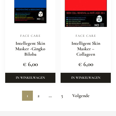
FACE CARE
FACE CARE
Intellegent Skin
Intelligent Skin
Masker -Gingko
Masker –
Biloba
Collageen
€
6,00
€
6,00
IN WINKELWAGEN
IN WINKELWAGEN
1
2
…
5
Volgende