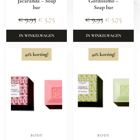
Jacarandá – Soap
Gordissimo –
bar
Soap bar
€
9,95
€
5,75
€
9,95
€
5,75
IN WINKELWAGEN
IN WINKELWAGEN
42% korting!
42% korting!
BODY
BODY