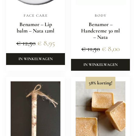
FACE CARE
BODY
Benamor – Lip
Benamor –
balm – Nata 12ml
Handcreme 30 ml
– Nata
€
12,50
€
8,95
€
11,50
€
8,00
IN WINKELWAGEN
IN WINKELWAGEN
58% korting!