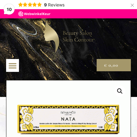
×
9
Reviews
10
€
0,00