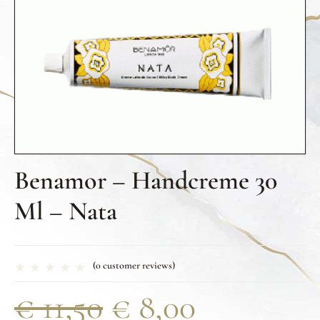
Benamor – Handcreme 30
Ml – Nata
(
0
customer reviews)
€
11,50
€
8,00