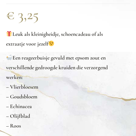
€
3,25
Leuk als kleinigheidje, schoencadeau of als
extraatje voor jezelf
Een reageerbuisje gevuld met epsom zout en
verschillende gedroogde kruiden die verzorgend
werken:
– Vlierbloesem
– Goudsbloem
– Echinacea
– Olijfblad
– Roos