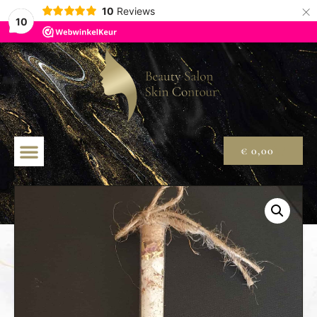
×
10
Reviews
10
€
0,00