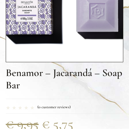
Benamor – Jacarandá – Soap
Bar
(
0
customer reviews)
€
9,95
€
5,75