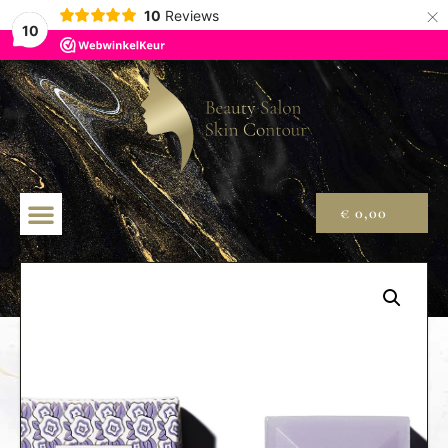
×
10
Reviews
10
€
0,00