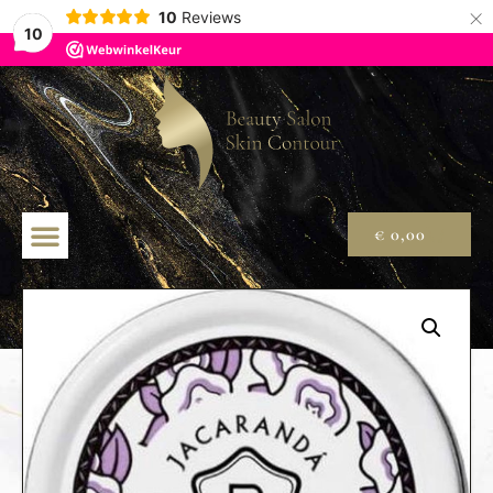
×
10
Reviews
10
€
0,00