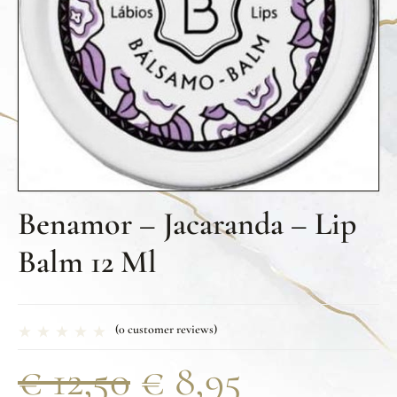
Benamor – Jacaranda – Lip
Balm 12 Ml
(
0
customer reviews)
€
12,50
€
8,95