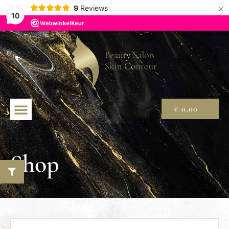
×
9
Reviews
10
€
0,00
Shop