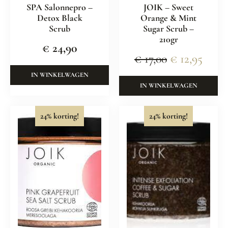
SPA Salonnepro –
JOIK – Sweet
Detox Black
Orange & Mint
Scrub
Sugar Scrub –
210gr
€
24,90
€
17,00
€
12,95
IN WINKELWAGEN
IN WINKELWAGEN
24% korting!
24% korting!