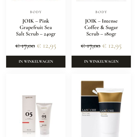
BODY
BODY
JOIK – Pink
JOIK – Intense
Grapefruit Sea
Coffee & Sugar
Salt Scrub – 240gr
Scrub – 180gr
€
17,00
€
12,95
€
17,00
€
12,95
IN WINKELWAGEN
IN WINKELWAGEN