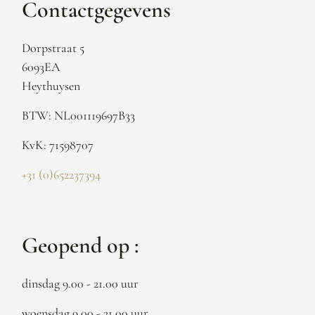
Contactgegevens
Dorpstraat 5
6093EA
Heythuysen
BTW: NL001119697B33
KvK: 71598707
+31 (0)652237394
Geopend op :
dinsdag 9.00 - 21.00 uur
woensdag 9.00 - 21.00 uur