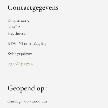
Contactgegevens
Dorpstraat 5
6093EA
Heythuysen
BTW: NL001119697B33
KvK: 71598707
+31 (0)652237394
Geopend op :
dinsdag 9.00 - 21.00 uur