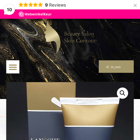
×
9
Reviews
10
€
0,00