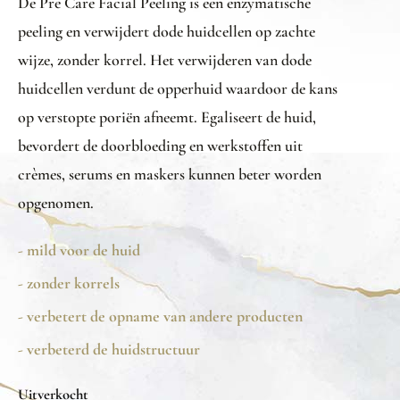
De Pre Care Facial Peeling is een enzymatische
peeling en verwijdert dode huidcellen op zachte
wijze, zonder korrel. Het verwijderen van dode
huidcellen verdunt de opperhuid waardoor de kans
op verstopte poriën afneemt. Egaliseert de huid,
bevordert de doorbloeding en werkstoffen uit
crèmes, serums en maskers kunnen beter worden
opgenomen.
- mild voor de huid
- zonder korrels
- verbetert de opname van andere producten
- verbeterd de huidstructuur
Uitverkocht