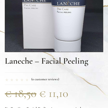
Laneche – Facial Peeling
(
0
customer reviews)
€
18,50
€
11,10