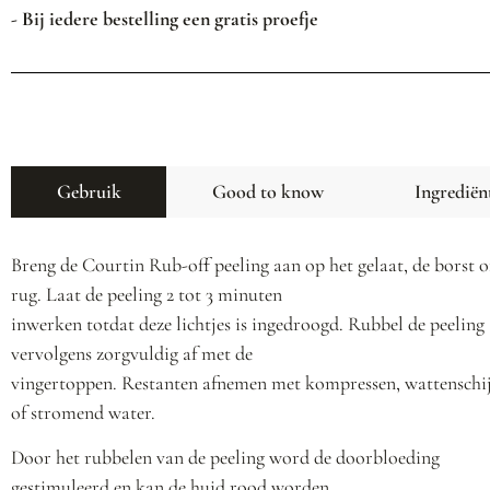
- Bij iedere bestelling een gratis proefje
Gebruik
Good to know
Ingrediën
Breng de Courtin Rub-off peeling aan op het gelaat, de borst o
rug. Laat de peeling 2 tot 3 minuten
inwerken totdat deze lichtjes is ingedroogd. Rubbel de peeling
vervolgens zorgvuldig af met de
vingertoppen. Restanten afnemen met kompressen, wattenschij
of stromend water.
Door het rubbelen van de peeling word de doorbloeding
gestimuleerd en kan de huid rood worden.