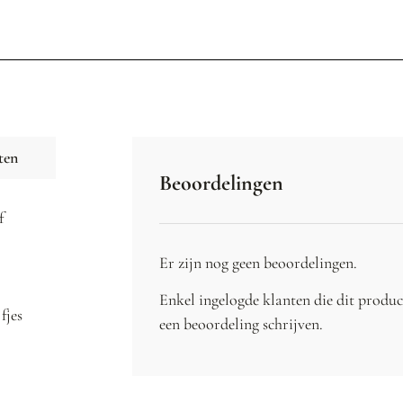
ten
Beoordelingen
f
Er zijn nog geen beoordelingen.
Enkel ingelogde klanten die dit produ
fjes
een beoordeling schrijven.