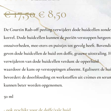
€
17,50
€
8,50
De Courtin Rub-off peeling verwijdert dode huidcellen zonde
korrel. Dode huidcellen kunnen de poriën verstoppen hetgeen
onzuiverheden, mee-eters en puistjes tot gevolg heeft. Bovend
geven dode huidcellen de huid een doffe, grauwe uitstraling. 
verwijderen van dode huidcellen verdunt de opperhuid
waardoor de kans op verstoppingen afneemt. Egaliseert de hui
bevordert de doorbloeding en werkstoffen uit crèmes en seru
kunnen beter worden opgenomen.
50 ml
- ook geschikt voor de doffe/vale huid