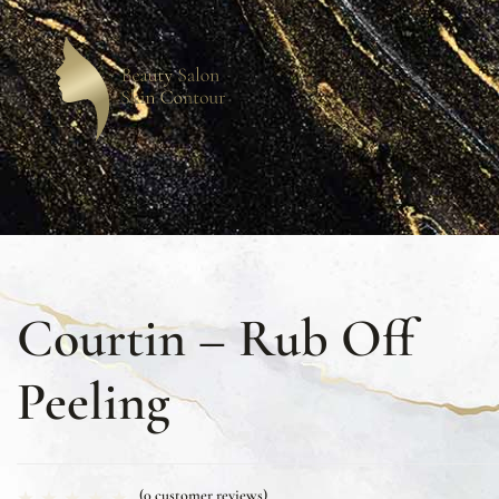
Courtin – Rub Off
Peeling
(
0
customer reviews)