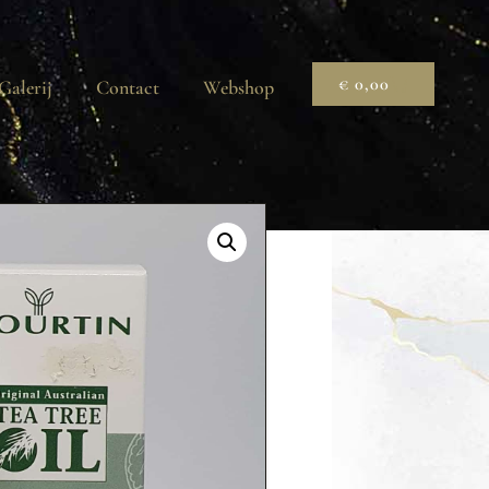
€
0,00
Galerij
Contact
Webshop