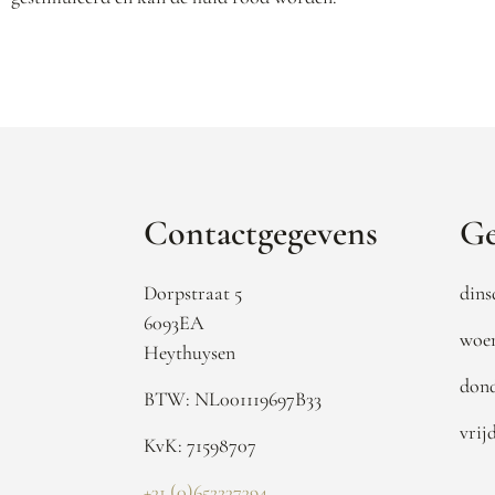
Contactgegevens
Ge
Dorpstraat 5
dins
6093EA
woen
Heythuysen
dond
BTW: NL001119697B33
vrij
KvK: 71598707
+31 (0)652237394