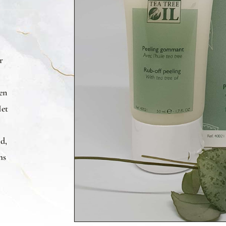
r
ien
Het
d,
ms