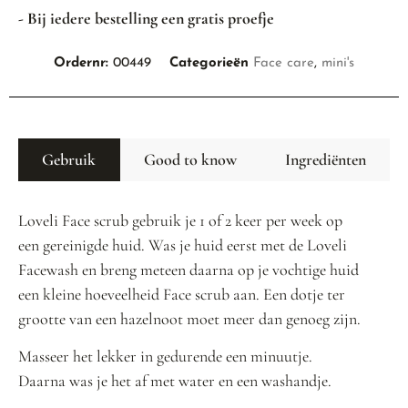
- Bij iedere bestelling een gratis proefje
Ordernr:
00449
Categorieën
Face care
,
mini's
Gebruik
Good to know
Ingrediënten
Loveli Face scrub gebruik je 1 of 2 keer per week op
een gereinigde huid. Was je huid eerst met de Loveli
Facewash en breng meteen daarna op je vochtige huid
een kleine hoeveelheid Face scrub aan. Een dotje ter
grootte van een hazelnoot moet meer dan genoeg zijn.
Masseer het lekker in gedurende een minuutje.
Daarna was je het af met water en een washandje.