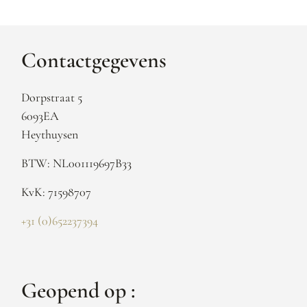
Contactgegevens
Dorpstraat 5
6093EA
Heythuysen
BTW: NL001119697B33
KvK: 71598707
+31 (0)652237394
Geopend op :