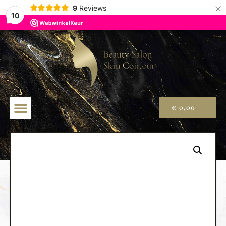
×
9
Reviews
10
€
0,00