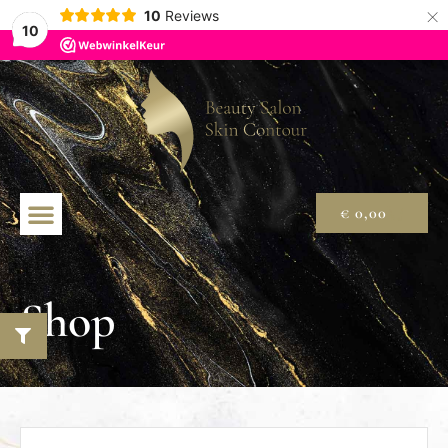
×
10
Reviews
10
€
0,00
Shop