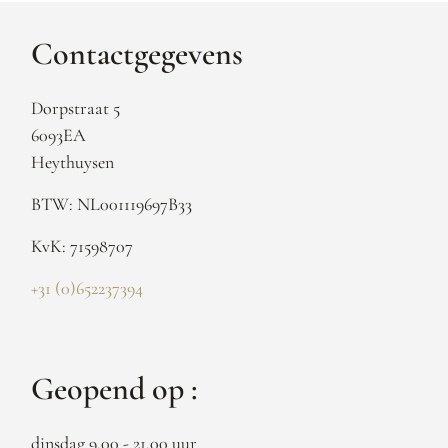
Contactgegevens
Dorpstraat 5
6093EA
Heythuysen
BTW: NL001119697B33
KvK: 71598707
+31 (0)652237394
Geopend op :
dinsdag 9.00 - 21.00 uur