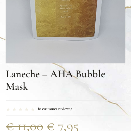
Laneche – AHA Bubble
Mask
(
0
customer reviews)
€
11,00
€
7,95