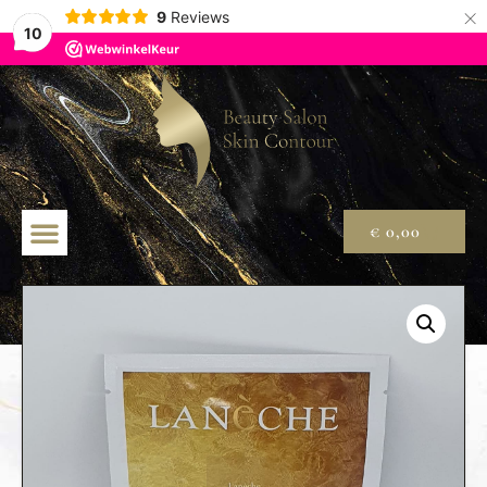
×
9
Reviews
10
€
0,00