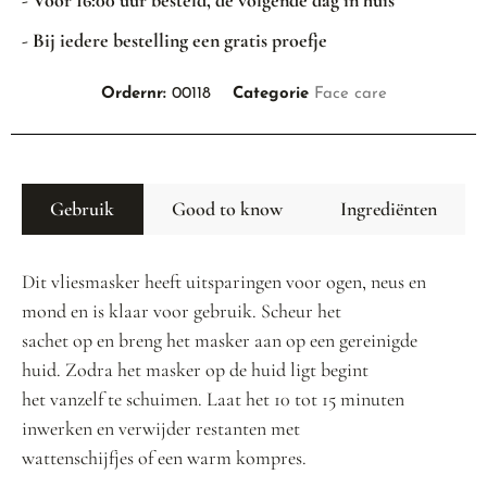
- Voor 16:00 uur besteld, de volgende dag in huis
- Bij iedere bestelling een gratis proefje
Ordernr:
00118
Categorie
Face care
Gebruik
Good to know
Ingrediënten
Dit vliesmasker heeft uitsparingen voor ogen, neus en
mond en is klaar voor gebruik. Scheur het
sachet op en breng het masker aan op een gereinigde
huid. Zodra het masker op de huid ligt begint
het vanzelf te schuimen. Laat het 10 tot 15 minuten
inwerken en verwijder restanten met
wattenschijfjes of een warm kompres.