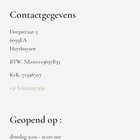
Contactgegevens
Dorpstraat 5
6093EA
Heythuysen
BTW: NL001119697B33
KvK: 71598707
+31 (0)652237394
Geopend op :
dinsdag 9.00 - 21.00 uur