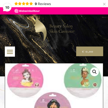
×
9
Reviews
10
€
0,00