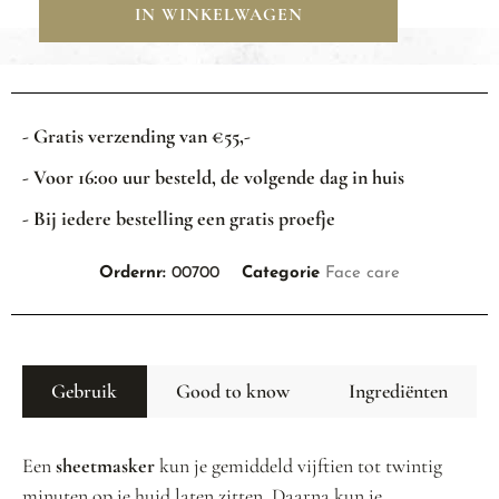
IN WINKELWAGEN
- Gratis verzending van €55,-
- Voor 16:00 uur besteld, de volgende dag in huis
- Bij iedere bestelling een gratis proefje
Ordernr:
00700
Categorie
Face care
Gebruik
Good to know
Ingrediënten
Een
sheetmasker
kun je gemiddeld vijftien tot twintig
minuten op je huid laten zitten. Daarna kun je