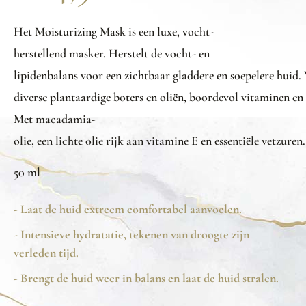
Het Moisturizing Mask is
een
luxe,
vocht-
herstellend
masker.
Herstelt
de
vocht- en
lipidenbalans
voor
een
zichtbaar
gladdere
en
soepelere
huid
.
diverse
plantaardige
boters
en
oliën
,
boordevol
vitaminen
en
Met macadamia-
olie
,
een
lichte
olie
rijk
aan
vitamine
E
en
essentiële
vetzuren
50 ml
- Laat de huid extreem comfortabel aanvoelen.
- Intensieve hydratatie, tekenen van droogte zijn
verleden tijd.
- Brengt de huid weer in balans en laat de huid stralen.