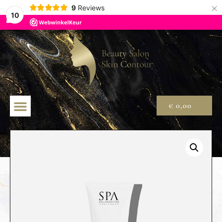
×
9
Reviews
10
€
0,00