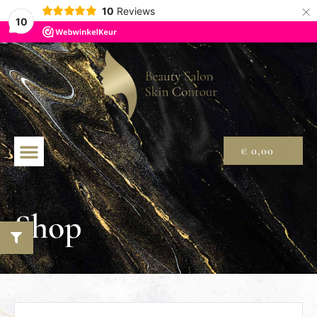
×
10
Reviews
10
€
0,00
Shop