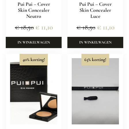
Pui Pui – Cover
Pui Pui – Cover
Skin Concealer
Skin Concealer
Neutro
Luce
€
18,50
€
11,10
€
18,50
€
11,10
IN WINKELWAGEN
IN WINKELWAGEN
40% korting!
63% korting!