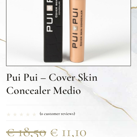
Pui Pui – Cover Skin
Concealer Medio
(
0
customer reviews)
€
18,50
€
11,10