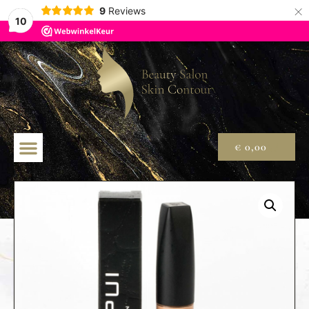
×
9
Reviews
10
€
0,00