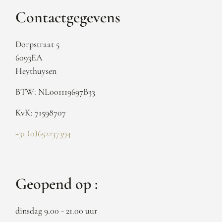
Contactgegevens
Dorpstraat 5
6093EA
Heythuysen
BTW: NL001119697B33
KvK: 71598707
+31 (0)652237394
Geopend op :
dinsdag 9.00 - 21.00 uur