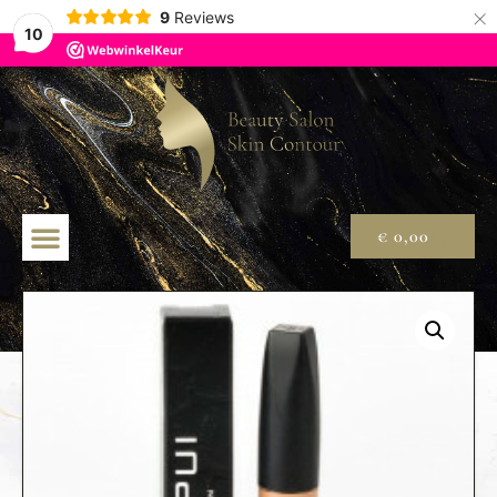
×
9
Reviews
10
€
0,00