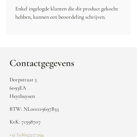
Enkel ingelogde klanten die dit product gekocht
hebben, kunnen een beoordeling schrijven.
Contactgegevens
Dorpstraat 5
6093EA
Heythuysen
BTW: NL001119697B33
KvK: 71598707
+31 (0)652237394