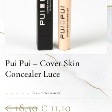
Pui Pui – Cover Skin
Concealer Luce
(
0
customer reviews)
€
18,50
€
11,10