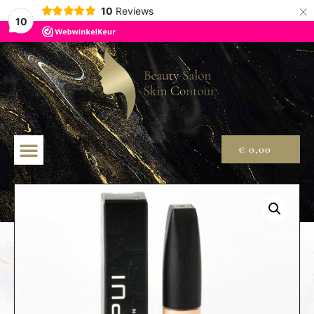
×
10
Reviews
10
€
0,00