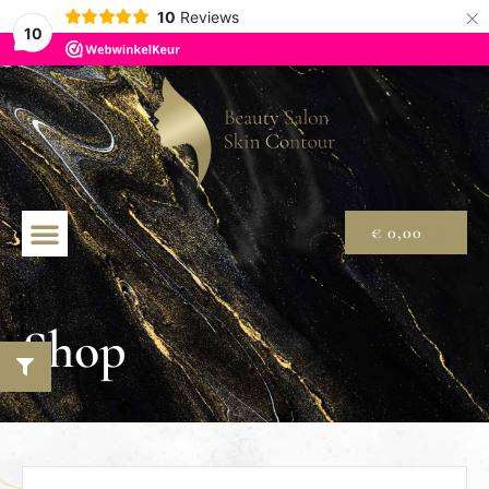
×
10
Reviews
10
€
0,00
Shop