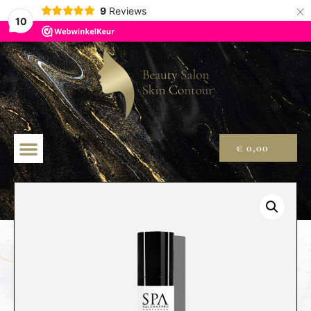
×
9
Reviews
10
€
0,00