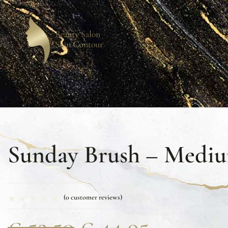
Sunday Brush – Medi
(
0
customer reviews)
€
52,50
€
44,95