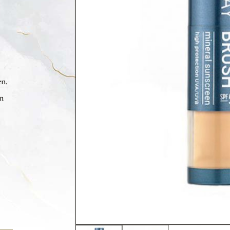
en.
in