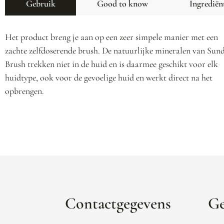
Gebruik
Good to know
Ingrediën
Het product breng je aan op een zeer simpele manier met een
zachte zelfdoserende brush. De natuurlijke mineralen van Sun
Brush trekken niet in de huid en is daarmee geschikt voor elk
huidtype, ook voor de gevoelige huid en werkt direct na het
opbrengen.
Contactgegevens
Ge