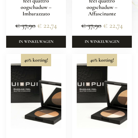
feel quattro
feel quattro
oogschaduw –
oogschaduw –
Imbarazzato
Affascinante
€
37,90
€
22,74
€
37,90
€
22,74
IN WINKELWAGEN
IN WINKELWAGEN
40% korting!
40% korting!