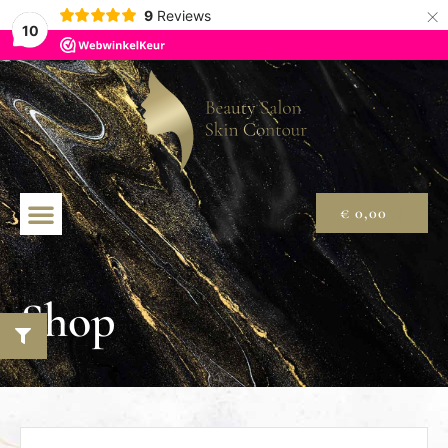
×
9
Reviews
10
€
0,00
Shop