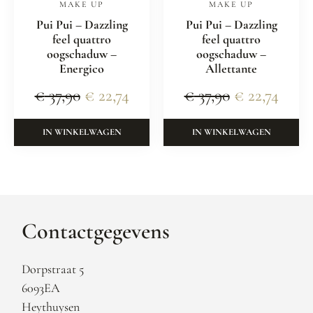
MAKE UP
MAKE UP
Pui Pui – Dazzling
Pui Pui – Dazzling
feel quattro
feel quattro
oogschaduw –
oogschaduw –
Energico
Allettante
€
37,90
€
22,74
€
37,90
€
22,74
IN WINKELWAGEN
IN WINKELWAGEN
Contactgegevens
Dorpstraat 5
6093EA
Heythuysen