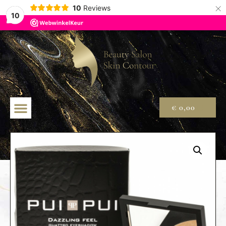
×
10
Reviews
10
€
0,00