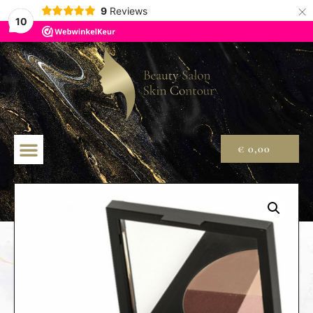
×
9
Reviews
10
€
0,00