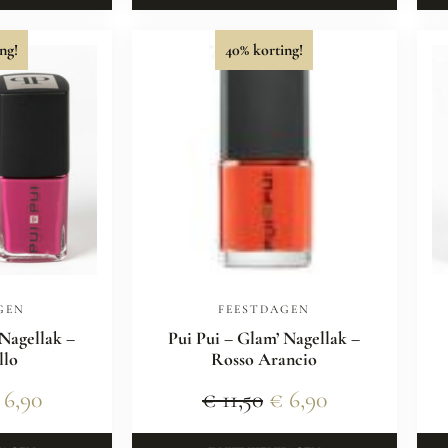
ng!
40% korting!
GEN
FEESTDAGEN
 Nagellak –
Pui Pui – Glam’ Nagellak –
llo
Rosso Arancio
6,90
€
11,50
€
6,90