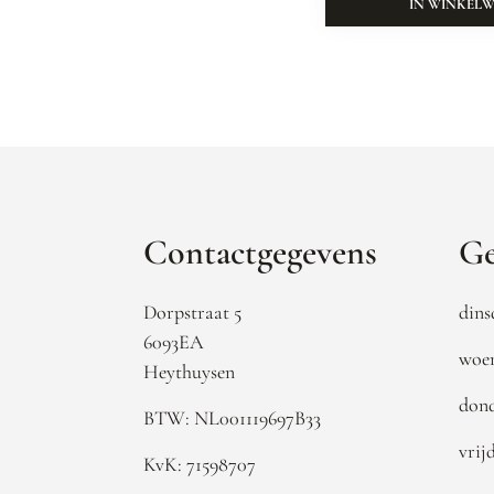
IN WINKEL
Contactgegevens
Ge
Dorpstraat 5
dins
6093EA
woen
Heythuysen
dond
BTW: NL001119697B33
vrij
KvK: 71598707