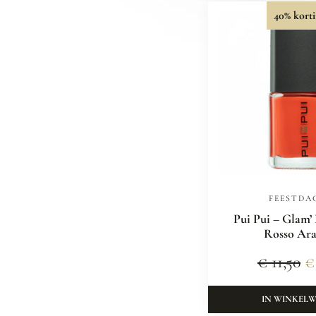
40% korti
FEESTDA
Pui Pui – Glam’
Rosso Ara
€
11,50
€
IN WINKEL