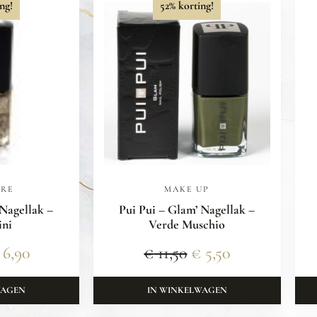
ng!
52% korting!
ARE
MAKE UP
 Nagellak –
Pui Pui – Glam’ Nagellak –
ini
Verde Muschio
6,90
€
11,50
€
5,50
WAGEN
IN WINKELWAGEN