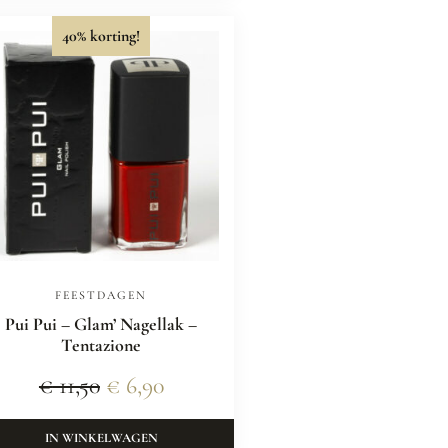
40% korting!
FEESTDAGEN
Pui Pui – Glam’ Nagellak –
Tentazione
€
11,50
€
6,90
IN WINKELWAGEN