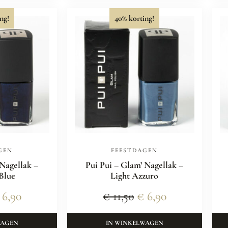
ng!
40% korting!
GEN
FEESTDAGEN
 Nagellak –
Pui Pui – Glam’ Nagellak –
 Blue
Light Azzuro
6,90
€
11,50
€
6,90
WAGEN
IN WINKELWAGEN