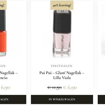
ng!
40% korting!
GEN
FEESTDAGEN
 Nagellak –
Pui Pui – Glam’ Nagellak –
ncio
Lilla Viola
6,90
€
11,50
€
6,90
WAGEN
IN WINKELWAGEN