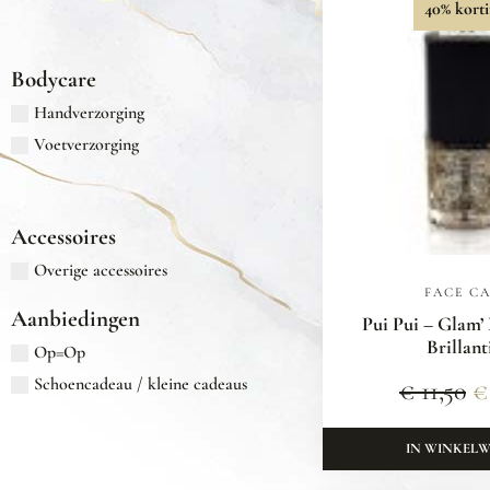
40% korti
Bodycare
Handverzorging
Voetverzorging
Accessoires
Overige accessoires
FACE C
Aanbiedingen
Pui Pui – Glam’
Brillant
Op=Op
Schoencadeau / kleine cadeaus
€
11,50
€
IN WINKEL