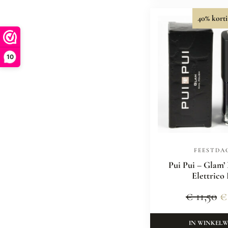
40% korti
10
FEESTDA
Pui Pui – Glam’
Elettrico
€
11,50
€
IN WINKEL