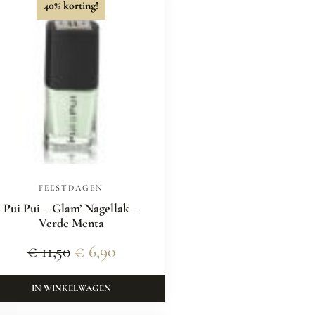
40% korting!
FEESTDAGEN
Pui Pui – Glam’ Nagellak –
Verde Menta
€
11,50
€
6,90
IN WINKELWAGEN