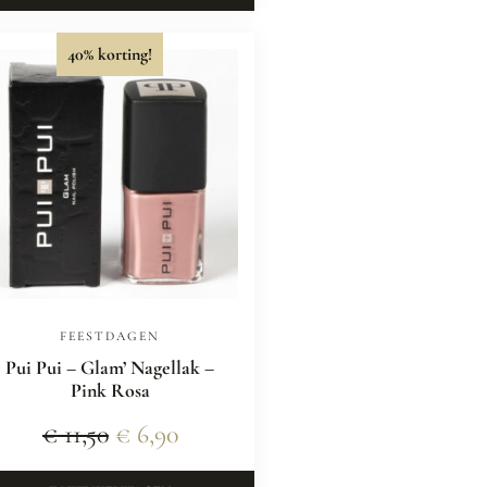
40% korting!
FEESTDAGEN
Pui Pui – Glam’ Nagellak –
Pink Rosa
€
11,50
€
6,90