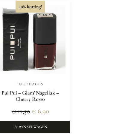
40% korting!
FEESTDAGEN
Pui Pui – Glam’ Nagellak –
Cherry Rosso
€
11,50
€
6,90
IN WINKELWAGEN