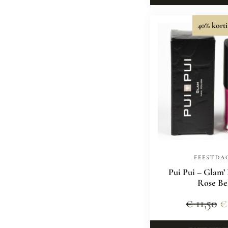
40% korti
FEESTDA
Pui Pui – Glam’
Rose Be
€
11,50
€