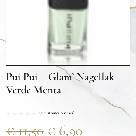
Pui Pui – Glam’ Nagellak –
Verde Menta
(
0
customer reviews)
€
11,50
€
6,90