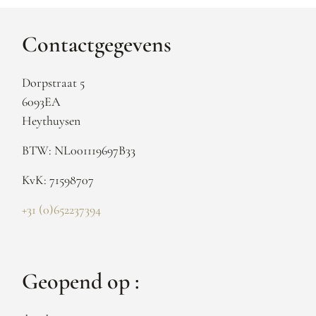
Contactgegevens
Dorpstraat 5
6093EA
Heythuysen
BTW: NL001119697B33
KvK: 71598707
+31 (0)652237394
Geopend op :