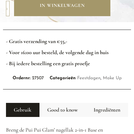
IN WINKELWAGEN
- Gratis verzending van €55,-
- Voor 16:00 uur besteld, de volgende dag in huis
- Bij iedere bestelling een gratis proefje
Ordernr:
27507
Categorieën
Feestdagen
,
Make Up
Gebruik
Good to know
Ingrediënten
Breng de Pui Pui Glam’ nagellak 2-in-1 Base en