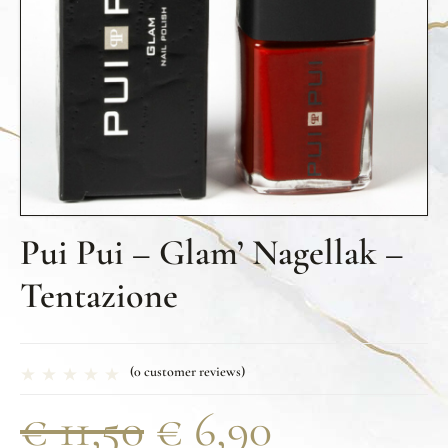
Pui Pui – Glam’ Nagellak –
Tentazione
(
0
customer reviews)
€
11,50
€
6,90