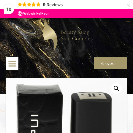
×
9
Reviews
10
€
0,00