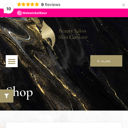
×
9
Reviews
10
€
0,00
Shop