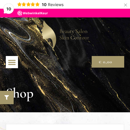
×
10
Reviews
10
€
0,00
Shop