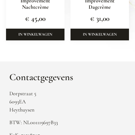
Improvement
Improvement
Nachtcrème
Dagcrème
€
45,00
€
31,00
IN WINKELWAGEN
IN WINKELWAGEN
Contactgegevens
Dorpstraat 5
6093EA
Heythuysen
BTW: NL001119697B33
KvK: 71598707