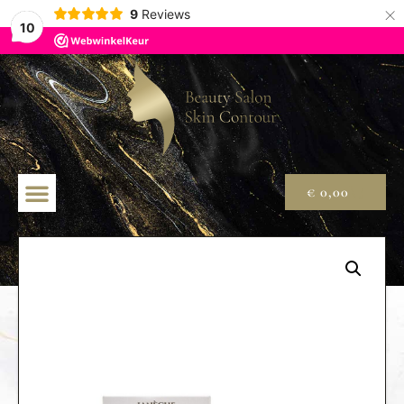
×
9
Reviews
10
€
0,00