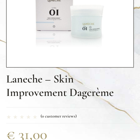
Laneche – Skin
Improvement Dagcrème
(
0
customer reviews)
€
31,00