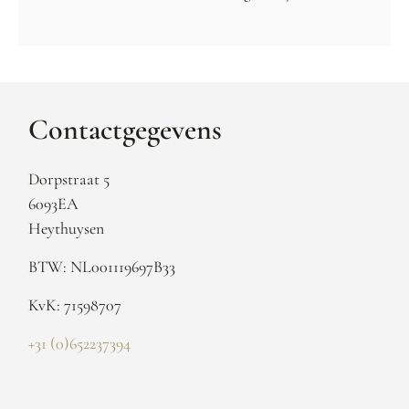
Contactgegevens
Dorpstraat 5
6093EA
Heythuysen
BTW: NL001119697B33
KvK: 71598707
+31 (0)652237394