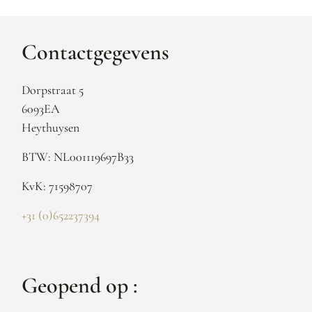
Contactgegevens
Dorpstraat 5
6093EA
Heythuysen
BTW: NL001119697B33
KvK: 71598707
+31 (0)652237394
Geopend op :