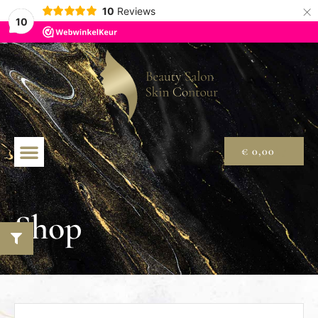
×
10
Reviews
10
€
0,00
Shop