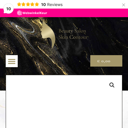
×
10
Reviews
10
€
0,00