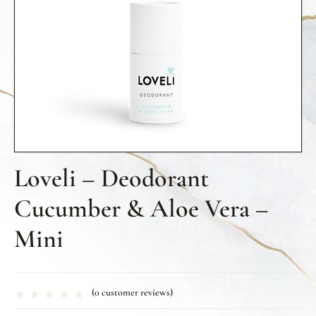
Loveli – Deodorant
Cucumber & Aloe Vera –
Mini
(
0
customer reviews)