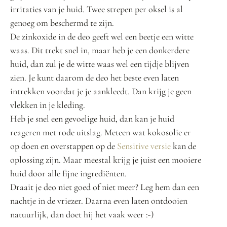
irritaties van je huid. Twee strepen per oksel is al
genoeg om beschermd te zijn.
De zinkoxide in de deo geeft wel een beetje een witte
waas. Dit trekt snel in, maar heb je een donkerdere
huid, dan zul je de witte waas wel een tijdje blijven
zien. Je kunt daarom de deo het beste even laten
intrekken voordat je je aankleedt. Dan krijg je geen
vlekken in je kleding.
Heb je snel een gevoelige huid, dan kan je huid
reageren met rode uitslag. Meteen wat kokosolie er
op doen en overstappen op de
Sensitive versie
kan de
oplossing zijn. Maar meestal krijg je juist een mooiere
huid door alle fijne ingrediënten.
Draait je deo niet goed of niet meer? Leg hem dan een
nachtje in de vriezer. Daarna even laten ontdooien
natuurlijk, dan doet hij het vaak weer :-)