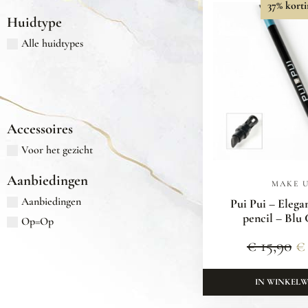
37% korti
Huidtype
Alle huidtypes
Accessoires
Voor het gezicht
Aanbiedingen
MAKE 
Aanbiedingen
Pui Pui – Elega
pencil – Blu
Op=Op
€
15,90
€
IN WINKEL