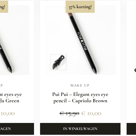
ng!
37% korting!
UP
MAKE UP
nt eyes eye
Pui Pui – Elegant eyes eye
gla Green
pencil – Capriolo Brown
10,00
€
15,90
€
10,00
WAGEN
IN WINKELWAGEN