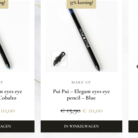
ng!
37% korting!
UP
MAKE UP
nt eyes eye
Pui Pui – Elegant eyes eye
 Cobalto
pencil – Blue
10,00
€
15,90
€
10,00
WAGEN
IN WINKELWAGEN