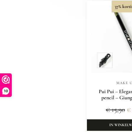
37% korti
MAKE 
Pui Pui – Elega
10
pencil – Giun
€
15,90
€
IN WINKEL