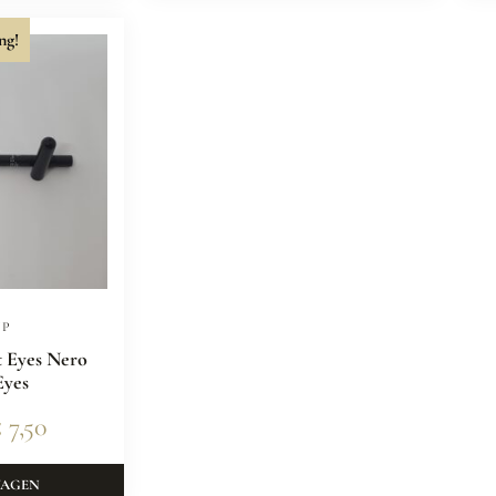
ng!
UP
t Eyes Nero
Eyes
€
7,50
WAGEN