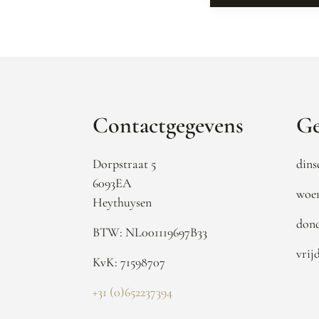
Contactgegevens
Ge
Dorpstraat 5
dins
6093EA
woen
Heythuysen
dond
BTW: NL001119697B33
vrij
KvK: 71598707
+31 (0)652237394