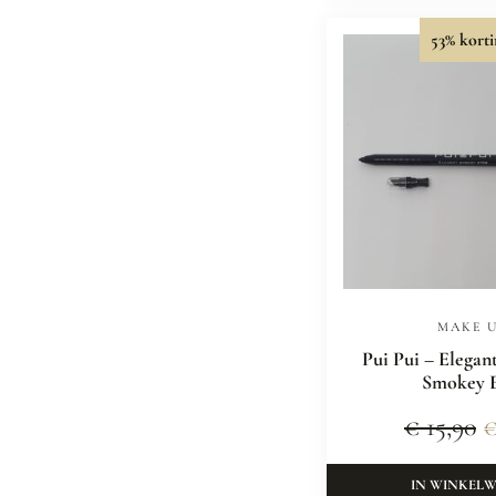
53% korti
MAKE 
Pui Pui – Elegan
Smokey 
€
15,90
IN WINKEL