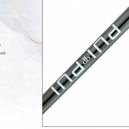
,
eit