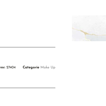
rnr:
27404
Categorie
Make Up