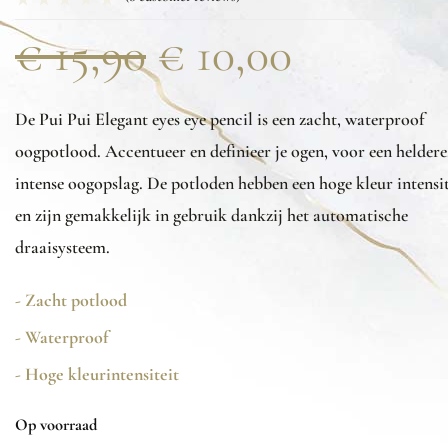
€
15,90
€
10,00
De Pui Pui Elegant eyes eye pencil is een zacht, waterproof
oogpotlood. Accentueer en definieer je ogen, voor een heldere
intense oogopslag. De potloden hebben een hoge kleur intensit
en zijn gemakkelijk in gebruik dankzij het automatische
draaisysteem.
- Zacht potlood
- Waterproof
- Hoge kleurintensiteit
Op voorraad