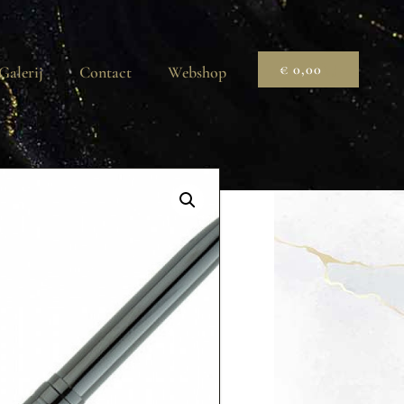
€
0,00
Galerij
Contact
Webshop