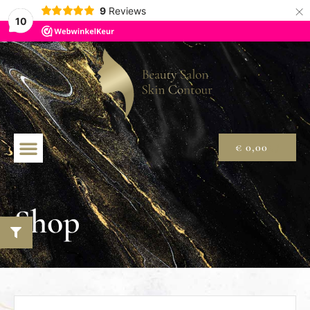
×
9
Reviews
10
€
0,00
Shop