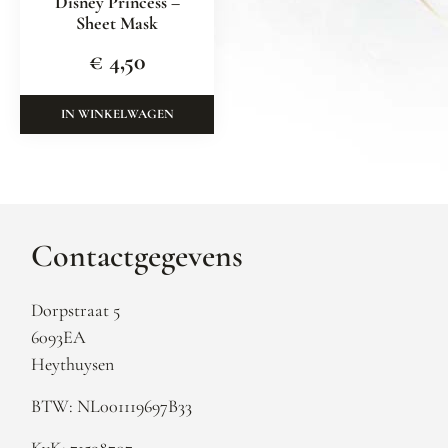
Disney Princess –
Sheet Mask
€
4,50
IN WINKELWAGEN
Contactgegevens
Dorpstraat 5
6093EA
Heythuysen
BTW: NL001119697B33
KvK: 71598707