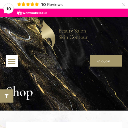
×
10
Reviews
10
€
0,00
Shop