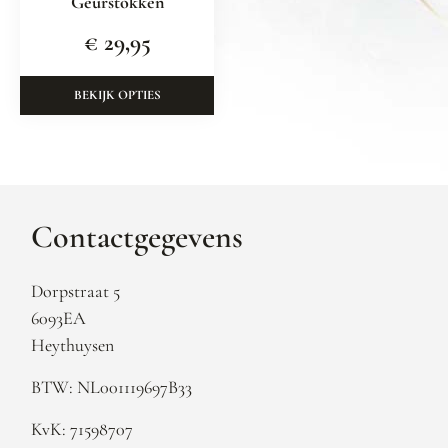
Geurstokken
€
29,95
BEKIJK OPTIES
Contactgegevens
Dorpstraat 5
6093EA
Heythuysen
BTW: NL001119697B33
KvK: 71598707