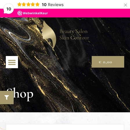
×
10
Reviews
10
€
0,00
Shop