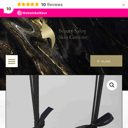
×
10
Reviews
10
€
0,00