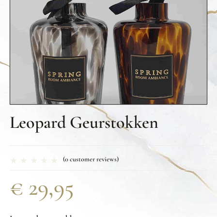
Leopard Geurstokken
(
0
customer reviews)
€
29,95