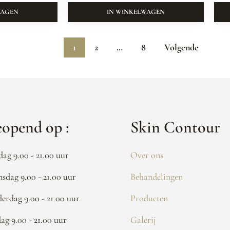
WAGEN
IN WINKELWAGEN
1
2
…
8
Volgende
opend op :
Skin Contour
dag 9.00 - 21.00 uur
Over ons
sdag 9.00 - 21.00 uur
Behandelingen
erdag 9.00 - 21.00 uur
Producten
dag 9.00 - 21.00 uur
Galerij