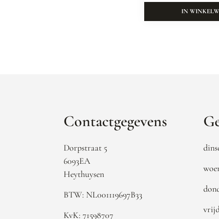
IN WINKEL
Contactgegevens
Ge
Dorpstraat 5
dins
6093EA
woen
Heythuysen
dond
BTW: NL001119697B33
vrij
KvK: 71598707