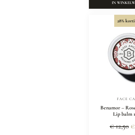
IN WINKEL
28% korti
FACE C
Benamor – Ros
Lip balm 
€
12,50
€