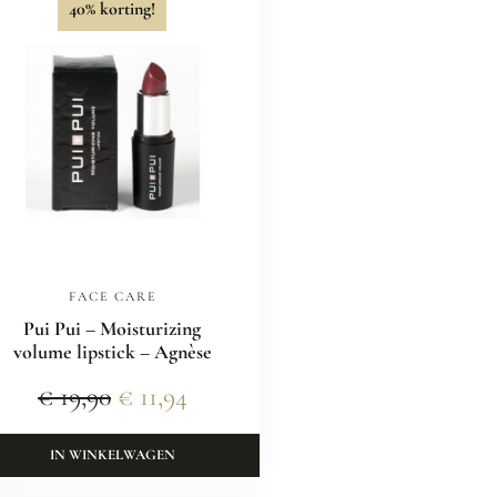
40% korting!
FACE CARE
Pui Pui – Moisturizing
volume lipstick – Agnèse
€
19,90
€
11,94
IN WINKELWAGEN