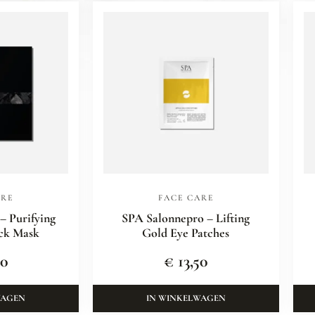
ARE
FACE CARE
– Purifying
SPA Salonnepro – Lifting
ck Mask
Gold Eye Patches
90
€
13,50
WAGEN
IN WINKELWAGEN