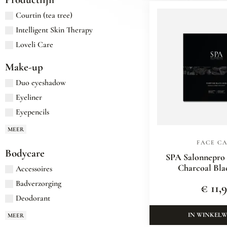
Courtin (tea tree)
Intelligent Skin Therapy
Loveli Care
Make-up
Duo eyeshadow
Eyeliner
Eyepencils
MEER
FACE C
Bodycare
SPA Salonnepro 
Charcoal Bla
Accessoires
Badverzorging
€
11,
Deodorant
IN WINKEL
MEER