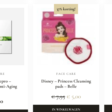
37% korting!
ARE
FACE CARE
epro –
Disney – Princess Cleansing
nti-Aging
pads – Belle
€
7,95
€
5,00
90
IN WINKELWAGEN