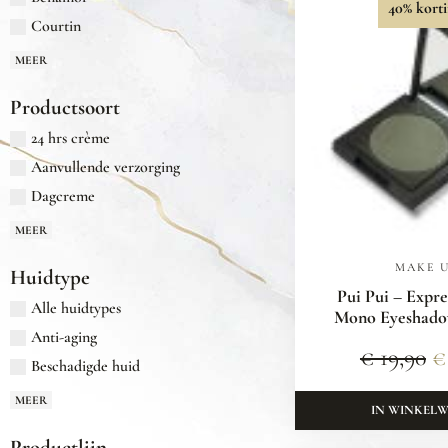
40% korti
Courtin
MEER
Productsoort
24 hrs crème
Aanvullende verzorging
Dagcreme
MEER
MAKE 
Huidtype
Pui Pui – Expre
Alle huidtypes
Mono Eyeshadow
Anti-aging
€
19,90
€
Beschadigde huid
MEER
IN WINKEL
Productlijn