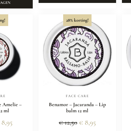
WAGEN
ng!
28% korting!
ARE
FACE CARE
e Amelie –
Benamor – Jacaranda – Lip
12 ml
balm 12 ml
8,95
€
12,50
€
8,95