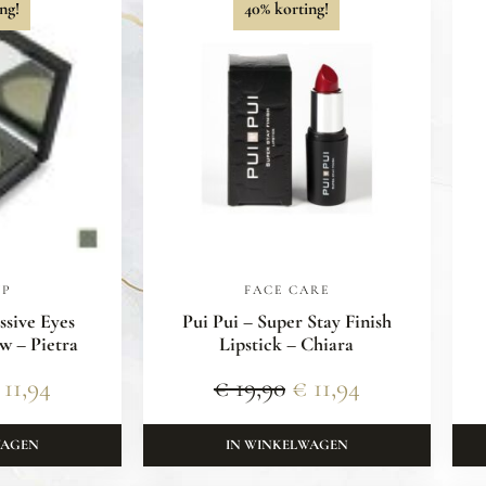
ng!
40% korting!
UP
FACE CARE
ssive Eyes
Pui Pui – Super Stay Finish
 – Pietra
Lipstick – Chiara
11,94
€
19,90
€
11,94
WAGEN
IN WINKELWAGEN