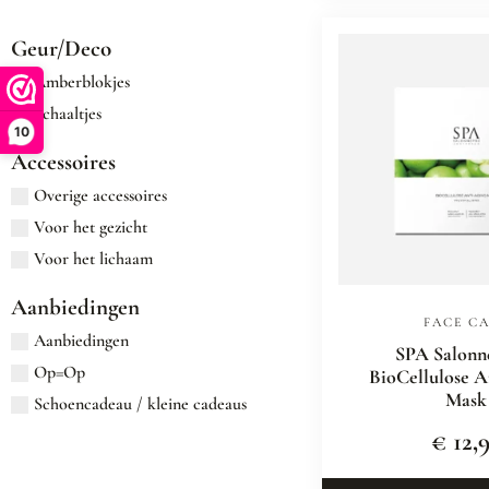
Geur/Deco
Amberblokjes
Schaaltjes
10
Accessoires
Overige accessoires
Voor het gezicht
Voor het lichaam
Aanbiedingen
FACE C
Aanbiedingen
SPA Salonn
Op=Op
BioCellulose A
Mask
Schoencadeau / kleine cadeaus
€
12,