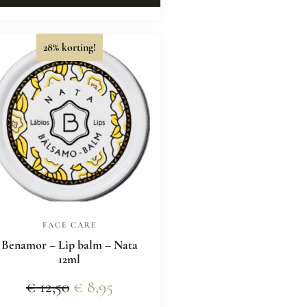
28% korting!
FACE CARE
Benamor – Lip balm – Nata
12ml
€
12,50
€
8,95