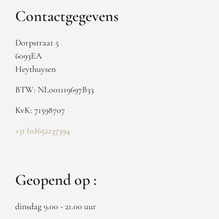
Contactgegevens
Dorpstraat 5
6093EA
Heythuysen
BTW: NL001119697B33
KvK: 71598707
+31 (0)652237394
Geopend op :
dinsdag 9.00 - 21.00 uur