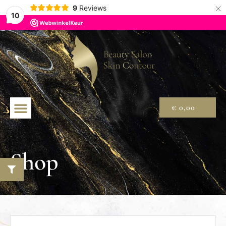
×
9
Reviews
10
€
0,00
Shop