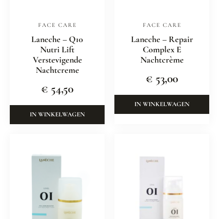
FACE CARE
FACE CARE
Laneche – Q10
Laneche – Repair
Nutri Lift
Complex E
Verstevigende
Nachtcrème
Nachtcreme
€
53,00
€
54,50
IN WINKELWAGEN
IN WINKELWAGEN