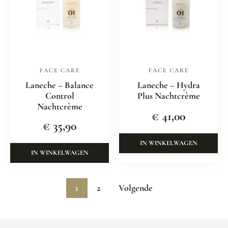
FACE CARE
FACE CARE
Laneche – Balance
Laneche – Hydra
Control
Plus Nachtcrème
Nachtcrème
€
41,00
€
35,90
IN WINKELWAGEN
IN WINKELWAGEN
1
2
Volgende