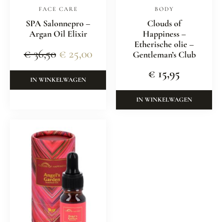
FACE CARE
BODY
SPA Salonnepro –
Clouds of
Argan Oil Elixir
Happiness –
Etherische olie –
€
36,50
€
25,00
Gentleman’s Club
€
15,95
IN WINKELWAGEN
IN WINKELWAGEN