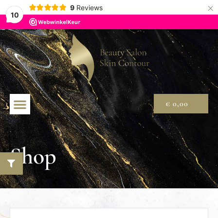
×
9
Reviews
10
€
0,00
Shop