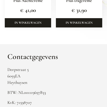
Plus Nachtcrème
Plus Dagcrème
€
41,00
€
31,90
IN WINKELWAGEN
IN WINKELWAGEN
Contactgegevens
Dorpstraat 5
6093EA
Heythuysen
BTW: NL001119697B33
KvK: 71598707