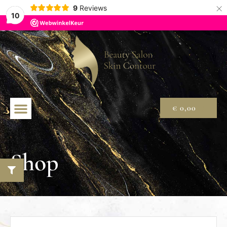
×
9
Reviews
10
€
0,00
Shop