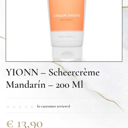
YIONN – Scheercrème
Mandarín – 200 Ml
(
0
customer reviews)
€
13,90