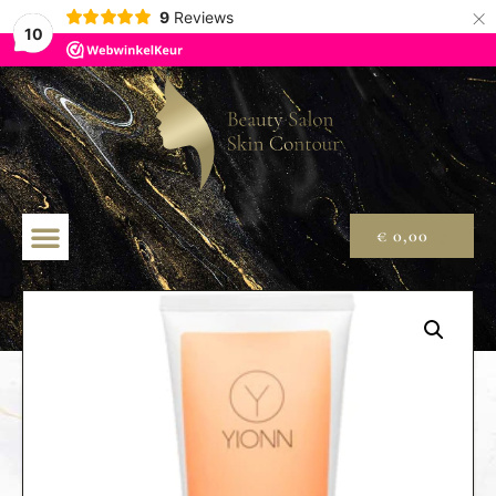
×
9
Reviews
10
€
0,00