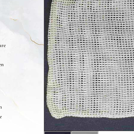
are
en
n
e