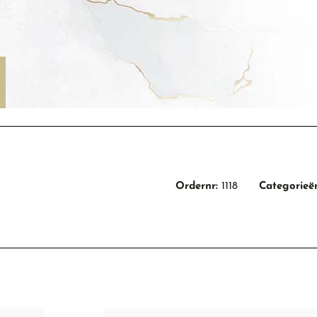
Ordernr:
1118
Categorieë