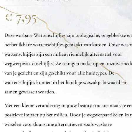
€
7,95
Deze wasbare Wattenschijfjes zijn biologische, ongebleekte en
herbruikbare wattenschijfjes gemaakt van katoen. Onze wasb
wattenschijfjes zijn een milieuvriendelijk alternatief voor
wegwerpwattenschijfjes. Ze reinigen make-up en onzuiverhed
van je gezicht en zijn geschikt voor alle huidtypes. De
wattenschijfjes kunnen in het handige waszakje bewaard en
samen gewassen worden.
Met een kleine verandering in jouw beauty routine maak je ee
positieve impact op het milieu. Door je wegwerpartikelen in t
wisselen voor duurzame alternatieven zoals wasbare