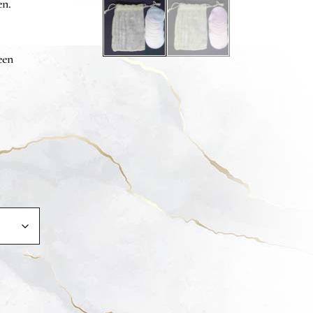
en.
een