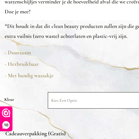
wattenschijfjes verminder je de hoeveelheid afval die we creër
Doe je mee?
*Dit houdt in dat dit clean beauty producten zullen zijn die g
extra vuilnis (zero waste) achterlaten en plastic-vrij zijn.
- Duurzaam
- Herbruikbaar
- Met handig waszakje
Kleur
10
Cadeauverpakking (Gratis)