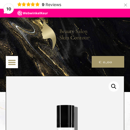
×
9
Reviews
10
€
0,00